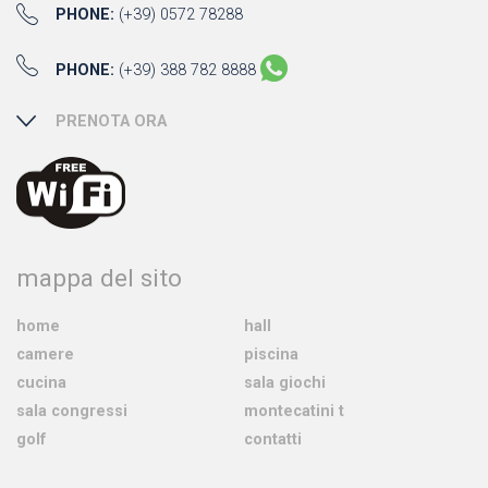
PHONE:
(+39) 0572 78288
PHONE:
(+39) 388 782 8888
PRENOTA ORA
mappa del sito
home
hall
camere
piscina
cucina
sala giochi
sala congressi
montecatini t
golf
contatti